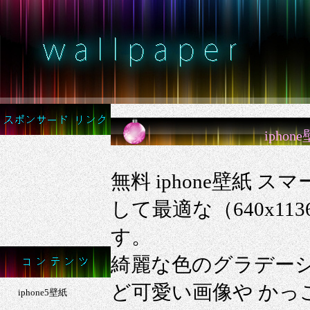
iph
無料 iphone壁紙 ス
して最適な（640x1
す。
綺麗な色のグラデー
ど可愛い画像や かっ